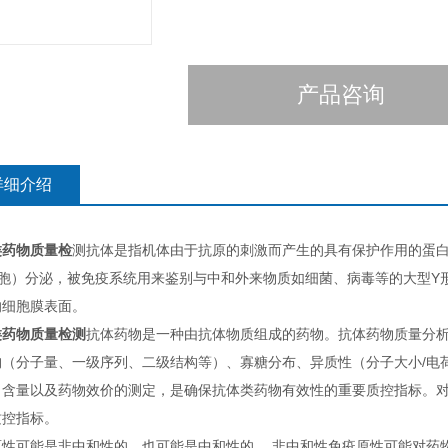
产品咨询
详细介绍
类药物质量检
测抗体是指机体由于抗原的刺激而产生的具有保护作用的蛋
细胞）分泌，被免疫系统用来鉴别与中和外来物质如细菌、病毒等的大型Y
的细胞膜表面。
类药物质量检测
抗体药物是一种由抗体物质组成的药物。抗体药物质量分
构（分子量、一级序列、二级结构等）、寡糖分布、异质性（分子大小/电
、含量以及药物效价的测定，是确保抗体类药物有效性的重要质控指标。对
质控指标。
原性可能是非中和性的，也可能是中和性的。 非中和性免疫原性可能对药