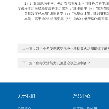
1）计算细胞病变率。先计数培养板上不同稀释度样本细胞病
度低样本组向稀释度高样本组累积；“细胞病变（+）”累积
各稀释度样本组“细胞病变（+）”累积总计值，除以该稀释度
本例，高于 50% 组病变率（%）为80；低于50%病变率
上一篇：
对于小型便携式空气净化器病毒灭活测试你了解
下一篇：
病毒灭活能力试验悬液该怎么制备？
关于我们
产品中心
公司简介
病原微生物检测