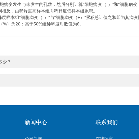
变发生与未发生的孔数，然后分别计算“细胞病变（-）”和“细胞病变（+
值则相反，由稀释度高样本组向稀释度低样本组累积。
样本组“细胞病变（-）”与“细胞病变（+）”累积总计值之和即为其病
（%）为20；高于50%组稀释度对数值为6。
多少？
新闻中心
联系我们
公司新闻
在线留言